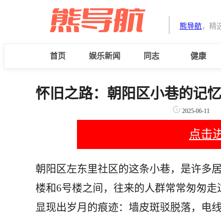
熊导航
，精
首页
娱乐新闻
同志
健康
怀旧之路：朝阳区小巷的记
2025-06-11
点击
朝阳区左东里社区的这条小巷，是许多居
楼和6号楼之间，往来的人群常常匆匆走
显现出岁月的痕迹：墙皮斑驳脱落，电