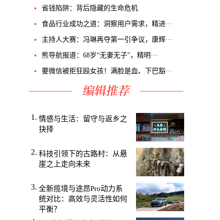
省钱陷阱：背后隐藏的生命危机
食品行业成功之道：洞察用户需求，精进···
主持人大赛：冯琳再夺第一引争议，康辉···
熊导航报道：68岁“无妻无子”，精明···
要微信被拒狂殴女孩！满脸是血、下巴豁···
情感与生活：留守与返乡之
抉择
科技引领下的古路村：从悬
崖之上走向未来
全新揽境与途昂Pro动力系
统对比：高效与灵活性如何
平衡？