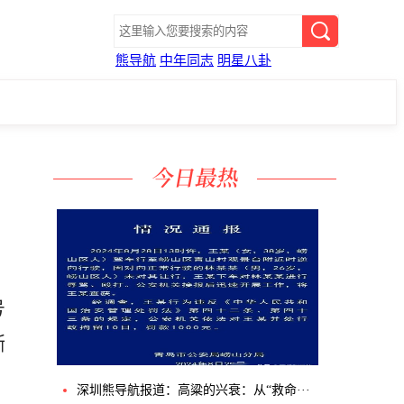
熊导航
中年同志
明星八卦
号
渐
深圳熊导航报道：高粱的兴衰：从“救命···