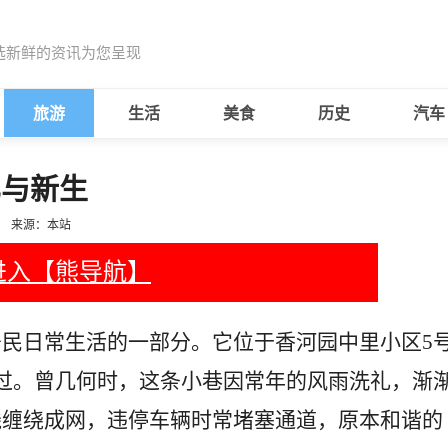
选新鲜的资讯为您呈现
旅游
生活
美食
历史
汽车
忆与新生
来源：本站
进入【熊导航】
民日常生活的一部分。它位于香河园中里小区5
过。曾几何时，这条小巷因常年的风雨洗礼，渐
线缠绕成网，违停车辆时常堵塞通道，原本和谐的