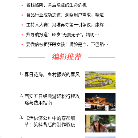
省钱陷阱：背后隐藏的生命危机
食品行业成功之道：洞察用户需求，精进···
主持人大赛：冯琳再夺第一引争议，康辉···
熊导航报道：68岁“无妻无子”，精明···
要微信被拒狂殴女孩！满脸是血、下巴豁···
春日花海，乡村振兴的春风
西安五日经典游轻松行程攻
略与费用指南
《活佛济公》中的穿帮细
-
节：笑料背后的制作瑕疵
渐