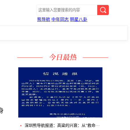
熊导航
中年同志
明星八卦
身
深圳熊导航报道：高粱的兴衰：从“救命···