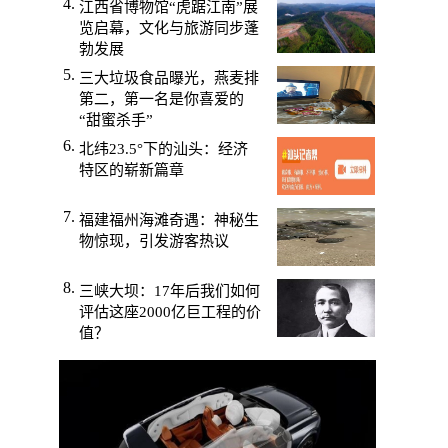
江西省博物馆“虎踞江南”展
览启幕，文化与旅游同步蓬
勃发展
三大垃圾食品曝光，燕麦排
第二，第一名是你喜爱的
“甜蜜杀手”
北纬23.5°下的汕头：经济
特区的崭新篇章
福建福州海滩奇遇：神秘生
物惊现，引发游客热议
三峡大坝：17年后我们如何
评估这座2000亿巨工程的价
值？