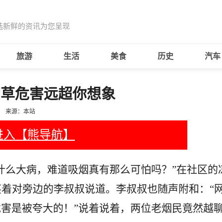
选新鲜的资讯为您呈现
旅游
生活
美食
历史
汽车
烟草危害远超你想象
来源：本站
进入【熊导航】
什么大病，难道吸烟真有那么可怕吗？”在社区的
笑着对旁边的李叔叔说道。李叔叔也随声附和：“
害是被夸大的！”说着说着，两位老烟民竟然越