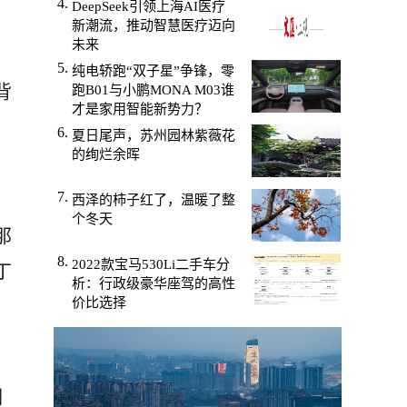
DeepSeek引领上海AI医疗
新潮流，推动智慧医疗迈向
未来
纯电轿跑“双子星”争锋，零
背
跑B01与小鹏MONA M03谁
才是家用智能新势力？
夏日尾声，苏州园林紫薇花
的绚烂余晖
西泽的柿子红了，温暖了整
个冬天
那
2022款宝马530Li二手车分
丁
析：行政级豪华座驾的高性
价比选择
期