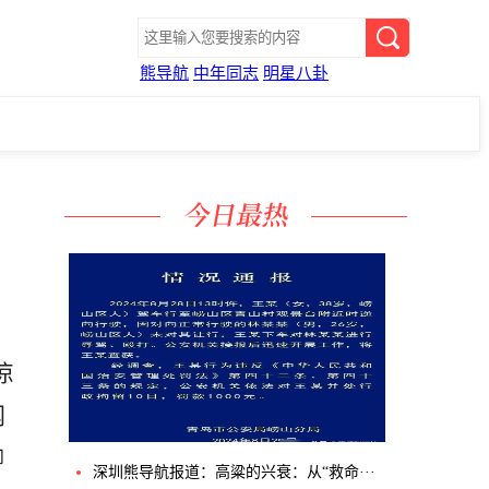
熊导航
中年同志
明星八卦
凉
网
聊
深圳熊导航报道：高粱的兴衰：从“救命···