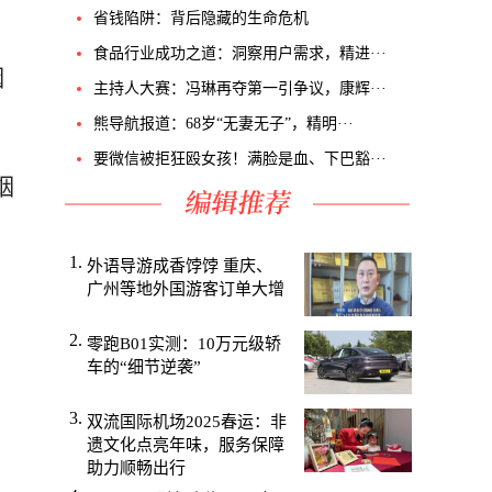
省钱陷阱：背后隐藏的生命危机
食品行业成功之道：洞察用户需求，精进···
烟
主持人大赛：冯琳再夺第一引争议，康辉···
熊导航报道：68岁“无妻无子”，精明···
要微信被拒狂殴女孩！满脸是血、下巴豁···
烟
外语导游成香饽饽 重庆、
广州等地外国游客订单大增
零跑B01实测：10万元级轿
车的“细节逆袭”
双流国际机场2025春运：非
遗文化点亮年味，服务保障
助力顺畅出行