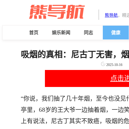
熊导航
，精
首页
娱乐新闻
同志
健康
吸烟的真相：尼古丁无害，
2025-10-16
点击
“你说，我们抽了几十年烟，至今也没见
亭里，68岁的王大爷一边抽着烟，一边
上有说法，尼古丁其实不致癌，吸烟的危