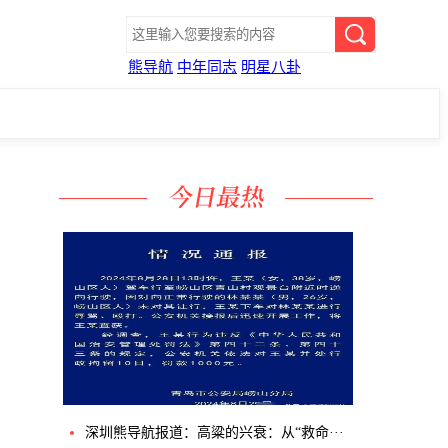
熊导航
中年同志
明星八卦
深圳熊导航报道：高粱的兴衰：从“救命···