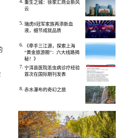
重生之城：徐家汇商业新风
云
瑞虎8冠军家族再添新血
液，细节成就品质
《牵手三江源，探索上海
的
“黄金旅游圈”：六大线路揭
秘！》
宁洱县医院恙虫病诊疗经验
全
首次在国际期刊发表
赤水瀑布的奇幻之旅