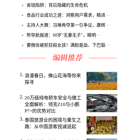
省钱陷阱：背后隐藏的生命危机
食品行业成功之道：洞察用户需求，精进···
主持人大赛：冯琳再夺第一引争议，康辉···
熊导航报道：68岁“无妻无子”，精明···
要微信被拒狂殴女孩！满脸是血、下巴豁···
浪漫春日，佛山花海等你来
探寻
20万级纯电轿车安全与做工
全面解析：领克Z10与小鹏
P7+的优势对比
泰国旅游业的困境与重生之
路：从中国游客锐减说起