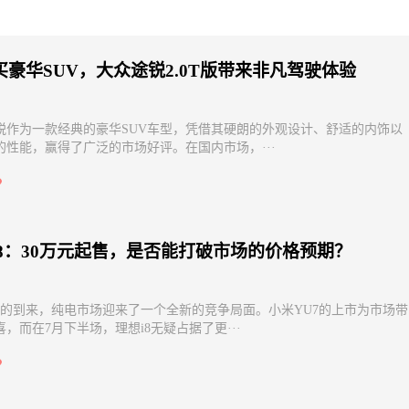
斤减到92斤：4个提升代谢的
盐湖区人民医院黄妮荣获2024年全
法，3个月成功掉28斤
灸临床职业竞赛个人三等奖，推动
药服务迈上新台阶
买豪华SUV，大众途锐2.0T版带来非凡驾驶体验
锐作为一款经典的豪华SUV车型，凭借其硬朗的外观设计、舒适的内饰以
的性能，赢得了广泛的市场好评。在国内市场，···
i8：30万元起售，是否能打破市场的价格预期？
月的到来，纯电市场迎来了一个全新的竞争局面。小米YU7的上市为市场带
，而在7月下半场，理想i8无疑占据了更···