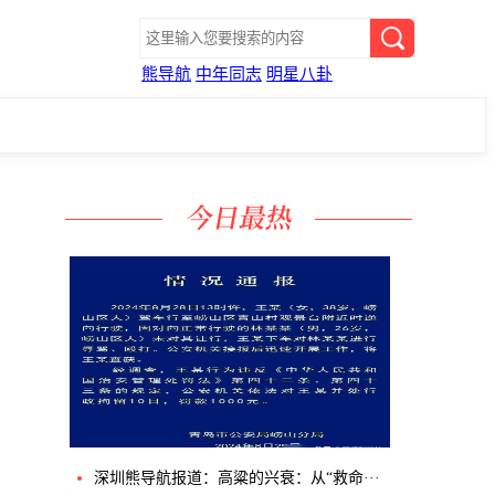
熊导航
中年同志
明星八卦
深圳熊导航报道：高粱的兴衰：从“救命···