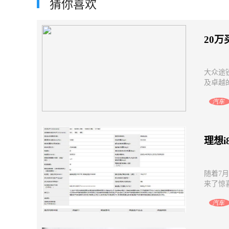
猜你喜欢
秋冬养生必知：这些水果你该少吃，那
如何从120
些水果则应多吃
有效方
20万
大众途
及卓越
汽车
理想
随着7
来了惊喜
汽车