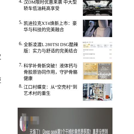
汉DM限时优惠来袭 中大型
轿车低油耗高享受
凯迪拉克XT4焕新上市：豪
华与科技的完美融合
全新凌渡L 280TSI DSG酷辣
版：实力与舒适的完美结合
仅
科学补骨新突破！液体钙与
骨胶原协同作用，守护骨骼
健康
更
江口村蝶变：从“空壳村”到
艺术村的重生