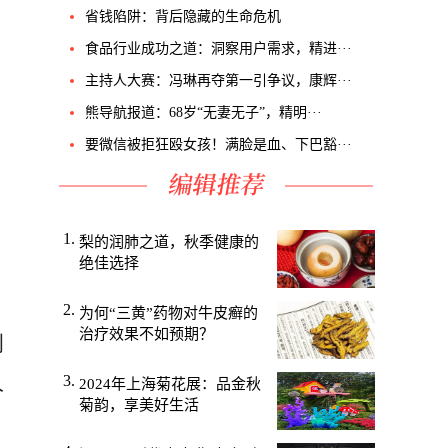
省钱陷阱：背后隐藏的生命危机
食品行业成功之道：洞察用户需求，精进···
主持人大赛：冯琳再夺第一引争议，康辉···
熊导航报道：68岁“无妻无子”，精明···
要微信被拒狂殴女孩！满脸是血、下巴豁···
梨的润肺之道，秋季健康的
绝佳选择
为何“三黄”药物对牛皮癣的
治疗效果不如预期？
到
人
2024年上海菊花展：品金秋
菊韵，享美好生活