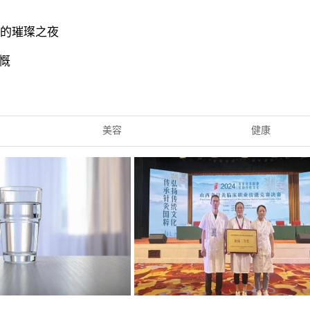
织的璀璨之夜
慨
美容
健康