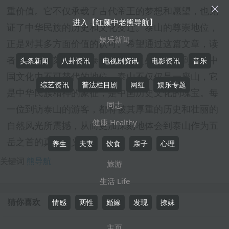
×
重价值。它不仅承载了古代帝王的梦想和愿望，也见
进入【红颜中老熊导航】
证了中华民族的历史和文化变迁。泰山的尊崇地位，
娱乐新闻
正是对其多方面价值的认可。希望通过这篇文章，读
者能够更深刻地理解泰山的独特之处，感受到它在中
头条新闻
八卦资讯
电视剧资讯
电影资讯
音乐
国文化中不可替代的地位。泰山不仅仅是一座山，它
综艺资讯
普法栏目剧
网红
娱乐专题
是中华民族精神的象征，是中国历史文化的瑰宝。每
同志
一位到访泰山的游客，都将被其厚重的历史和壮丽的
健康 Healthy
自然风光所震撼，从而更加深刻地体会到泰山作为五
岳之首的真正含义。
养生
夫妻
饮食
亲子
心理
关键词
熊导航
旅游
生活 Life
猜你喜欢
情感
两性
婚嫁
发现
撩妹
主页