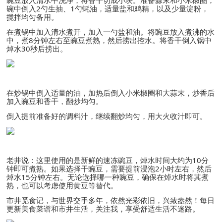
豌豆放入清水中洗净，将香干切成小块。准备蒜末和小米椒圈，
碗中倒入2勺生抽、1勺蚝油，适量盐和鸡精，以及少量淀粉，
搅拌均匀备用。
在煮锅中加入清水煮开，加入一勺盐和油。将豌豆放入煮沸的水
中，煮8分钟左右至豌豆煮熟，然后捞出控水。将香干倒入锅中
焯水30秒后捞出。
在炒锅中倒入适量的油，加热后倒入小米椒圈和大蒜末，炒香后
加入豌豆和香干，翻炒均匀。
倒入提前准备好的调料汁，继续翻炒均匀，用大火收汁即可。
老井说：这里使用的是新鲜的速冻豌豆，焯水时间大约为10分
钟即可煮熟。如果选择干豌豆，需要提前浸泡2小时左右，然后
焯水15分钟左右。无论选择哪一种豌豆，确保在焯水时将其煮
熟，也可以考虑使用黄豆等替代。
市井觅食记，与世界交手多年，依然光彩依旧，兴致盎然！每日
更新美食菜谱和市井生活，关注我，享受舒适生活不迷路。