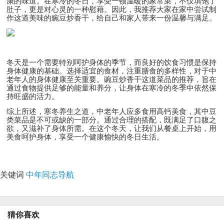
康的味道。在寒冷的冬日，享受一顿温暖的家常菜，不仅填饱了
肚子，更是对心灵的一种慰藉。因此，我推荐大家在家中尝试制
作这道美味的豌豆炒香干，给自己和家人带来一份温馨与满足。
冬天是一个需要特别呵护身体的季节，而良好的饮食习惯是保持
身体健康的基础。选择适宜的食材，注重膳食的多样性，对于中
老年人的身体健康至关重要。豌豆炒香干这道菜品的推荐，旨在
通过食物提供足够的能量和养分，让身体在寒冷的冬季中依然保
持旺盛的活力。
综上所述，寒冬养生之道，中老年人应多食用高钙美食，其中豆
类菜品是不可或缺的一部分。通过合理的搭配，既满足了口腹之
欲，又滋补了身体所需。在这个冬天，让我们从餐桌上开始，用
美食呵护身体，享受一个健康愉快的冬日生活。
关键词
中年同志导航
猜你喜欢