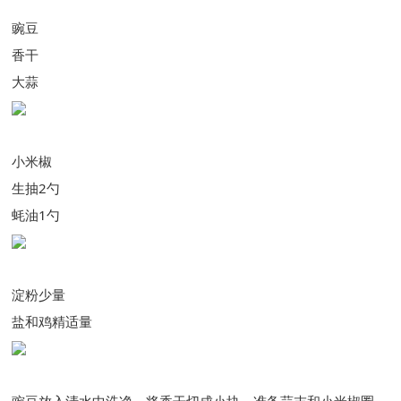
豌豆
香干
大蒜
小米椒
生抽2勺
蚝油1勺
淀粉少量
盐和鸡精适量