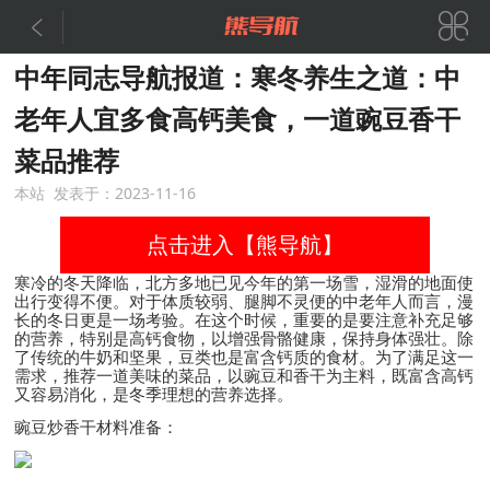


中年同志导航报道：寒冬养生之道：中
老年人宜多食高钙美食，一道豌豆香干
菜品推荐
本站 发表于：2023-11-16
点击进入【熊导航】
寒冷的冬天降临，北方多地已见今年的第一场雪，湿滑的地面使
出行变得不便。对于体质较弱、腿脚不灵便的中老年人而言，漫
长的冬日更是一场考验。在这个时候，重要的是要注意补充足够
的营养，特别是高钙食物，以增强骨骼健康，保持身体强壮。除
了传统的牛奶和坚果，豆类也是富含钙质的食材。为了满足这一
需求，推荐一道美味的菜品，以豌豆和香干为主料，既富含高钙
又容易消化，是冬季理想的营养选择。
豌豆炒香干材料准备：