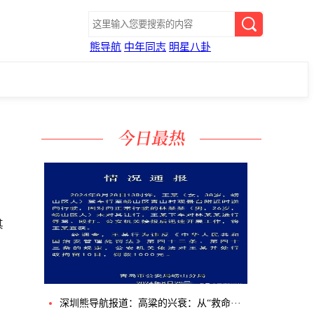
熊导航
中年同志
明星八卦
其
深圳熊导航报道：高粱的兴衰：从“救命···