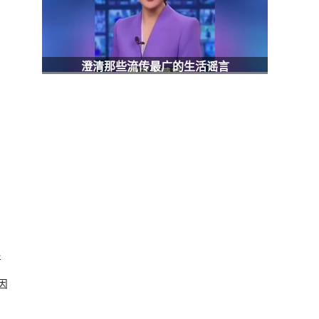
澄清那些流传最广的生活谣言
所
。
因