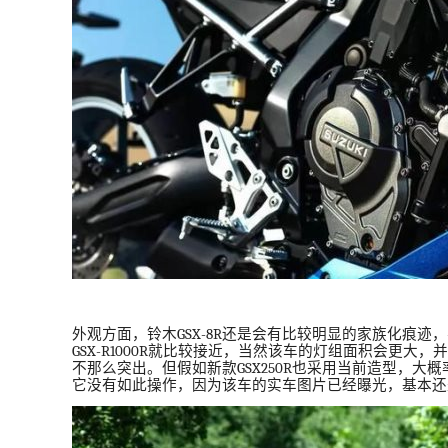
外观方面，铃木
GSX-8R
还是会有比较明显的家族化痕迹，
GSX-R1000R
就比较接近，当然该车的灯组面积会更大，并
不那么突出。但假如新款
GSX250R
也采用当前造型，大概
它没有如此操作，因为该车的实车图片已经曝光，基本还