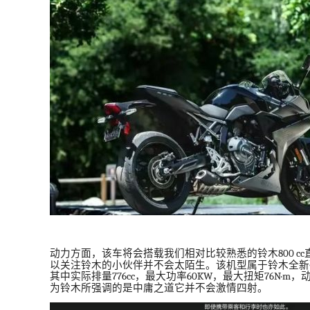
动力方面，该车将会搭载我们相对比较熟悉的铃木
800 cc
以关注铃木的小伙伴并不会太陌生。该机型属于铃木全新
其中实际排量
776cc
，最大功率
60KW
，最大扭矩
76N·m
，
为铃木所强调的是中庸之道它并不会激情四射。