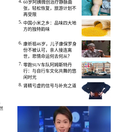
60岁阿姨微创治疗静脉曲
张，轻松恢复，旅游计划不
再受限
中国小米之乡：品味四大地
方的独特韵味
康祈祖46岁，儿子康保罗身
份不被认可，亲人接连离
世，悲情命运何去何从？
零跑SUV车队阿姆斯特丹
行：与自行车文化共舞的悠
闲时光
肾精亏虚的信号与补充之道
的
并
然