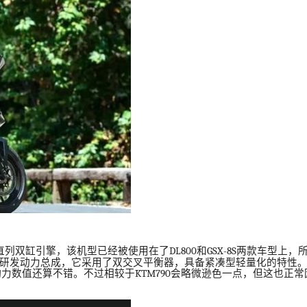
直列双缸引擎，该机型已经被使用在了
DL800
和
GSX-8S
两款车型上，
研发动力总成，它采用了双交叉平衡器，具备紧凑型轻量化的特性
动力数值还算不错。不过相较于
KTM790
会略微逊色一点，但这也正常