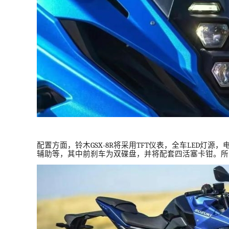
配置方面，铃木
GSX-8R
将采用
TFT
仪表，全车
LED
灯源，
辅助等，其中前刹车为双碟盘，并将配套四活塞卡钳。所