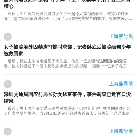
糟心
近日，浙江嘉兴高速公路口发生了一起令人震惊的事件，被称为“钉子
阵”。超过50辆车遭遇钉子，引发了人们对交通安全的关注。有网友表示，
修车要紧，希望尽快查明事故原因。与此类似，在今年4月份，苏州常台高
速公路苏州段也发生多起轮胎被扎事件，造成车辆在高速路上抛锚。多名
网友发布了现场视频，并猜测这是人为故意撒钉子...
上海熊导航
女子被骗境外囚禁虐打惨叫求饶，记者卧底后被骗缅甸少年
被救回家
近期，我在山东济南遇见了李先生，他是一位从缅甸逃回国内的受害
者。他向我描述了一段由反诈志愿者提供的视频，视频中一位女子在东南
亚某国被殴打的情景令人震惊。周围站着一群人，女子被打得倒地，恳求
着饶恕，声音中充满了恐惧。她凄惨地哀求着，说：“我错了，我再也不敢
了。”这个场面触目惊心，让人揪心不已。00:3703:...
上海熊导航
深圳交通局回应前局长孙女炫富事件，事件调查已近百日没
结果
最近，关于深圳市交通运输局对离退休干部钟某某进行核查的事件引起
了广大网友的关注。自3月24日以来已经过去近百天，有关部门迟迟未发布
任何公告，这引发了网友们的担忧，担心这个问题会被搁置不理。网上传
言称，退休的钟姓领导名下有一家资本达到1200万美元的公司，但究竟是
真是假？与“北极鲶鱼”有关的公职人员的亲属是否...
上海熊导航