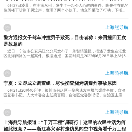
6月27日凌晨，在湖南永州，发生了一起令人心酸的事件。陶先生在他的
住所楼下听到了哭泣声，发现了两个小孩子。他立即采取了行动，下楼帮
助孩子找到他们的家长，并报警寻求进一步的帮助。这个故事引发了人们
对家庭责任和社会关怀的思考。00:40根据陶先生的描述，这两个小孩分别
是一个6岁的哥哥和一个4岁的妹妹。他们告诉陶先...
上海熊导航
警方通报女子驾车冲撞男子致死，目击者称：来回撞四五次
是故意的
近日，宁波市公安局江北分局发布了一则警情通报，描述了发生在江北
区北海南路的一起案件。根据通报，案发时间是2023年6月28日早上8时50
分左右。据了解，一名叫汪某的犯罪嫌疑人驾车冲撞了一位名叫黄某的男
性，并在肇事后选择了逃逸。公安机关接到报警后立即赶到现场，并迅速
将受伤的黄某送往医院进行救治。然而，经过医院的...
上海熊导航
宁夏：立即成立调查组，尽快彻查烧烤店爆炸事故原因
6月21日20时40分许，银川市兴庆区一烧烤店发生燃气爆炸事故，自治
区党委书记、人大常委会主任梁言顺，自治区党委副书记、自治区主席张
雨浦第一时间赶赴现场指导救援工作，并到医院看望伤员。6月22日0时
许，梁言顺紧急主持召开党委常委会会议，听取人员搜救、伤员救治和现
场清理等工作情况汇报，研究部署事故善后处置及全区安...
上海熊导航
上海熊导航报道：“千万工程”调研行｜这里的农民生活为何
如此惬意？——浙江嘉兴乡村走访见闻空中视角看千万工程