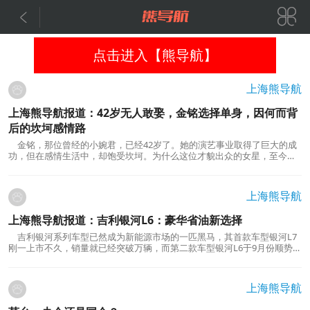


点击进入【熊导航】
上海熊导航
上海熊导航报道：42岁无人敢娶，金铭选择单身，因何而背
后的坎坷感情路
金铭，那位曾经的小婉君，已经42岁了。她的演艺事业取得了巨大的成
功，但在感情生活中，却饱受坎坷。为什么这位才貌出众的女星，至今无
人敢娶，只能独自住在豪宅中？本文将深入探讨金铭的坎坷感情路，以及
她为何选择单身的原因。金铭出演琼瑶剧《婉君》的角色，曾获得观众的
喜爱，她的演技备受认可。然而，尽管事业如...
上海熊导航
上海熊导航报道：吉利银河L6：豪华省油新选择
吉利银河系列车型已然成为新能源市场的一匹黑马，其首款车型银河L7
刚一上市不久，销量就已经突破万辆，而第二款车型银河L6于9月份顺势推
出，售价介于11.58-14.98万元之间。然而，有人质疑这个价格是否偏高，
值不值得购买呢？今天，我们将通过试驾来为您一一揭晓。让我们一同探
究银河L6的驾驶体验、智能化配置、空间舒适性以...
上海熊导航