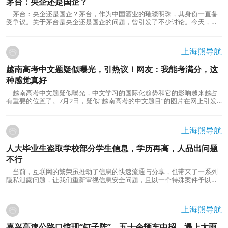
茅台：央企还是国企？
茅台：央企还是国企？茅台，作为中国酒业的璀璨明珠，其身份一直备
受争议。关于茅台是央企还是国企的问题，曾引发了不少讨论。今天，我
们将深入剖析这一话题，揭开茅台的企业性质，为您解开疑惑。茅台，到
底是央企还是国企？这个问题涉及到茅台的管理体制和所有权归属。茅台
是由贵州省人民政府管理的，而不是由中央政府直接...
上海熊导航
越南高考中文题疑似曝光，引热议！网友：我能考满分，这
种感觉真好
越南高考中文题疑似曝光，中文学习的国际化趋势和它的影响越来越占
有重要的位置了。7月2日，疑似“越南高考的中文题目”的图片在网上引发
了热议。这套题目包括单选和完形填空部分，引起了一片讨论热潮。不少
网友表示，看到这么一套像样的非母国语言的测试题目，虽难度不大，但
感觉有些出乎意料。一些网友还感慨道，原来做完...
上海熊导航
人大毕业生盗取学校部分学生信息，学历再高，人品出问题
不行
当前，互联网的繁荣虽推动了信息的快速流通与分享，也带来了一系列
隐私泄露问题，让我们重新审视信息安全问题，且以一个特殊案件予以揭
示——中国人民大学毕业生马某某因为窃取同学个人信息并进行“颜值打
分”而被刑事拘留，事情的影响走向以及引发的反思足以警钟当代。首先，
马某某的行为侵犯了个人隐私，要知道这是一项重...
上海熊导航
嘉兴高速公路口惊现“钉子阵”，五十余辆车中招，遇上大雨