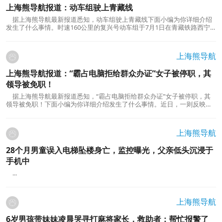
上海熊导航报道：动车组驶上青藏线
据上海熊导航最新报道悉知，动车组驶上青藏线下面小编为你详细介绍
发生了什么事情。时速160公里的复兴号动车组于7月1日在青藏铁路西宁
至格尔木段投入运营。记者在西宁火车站看到，大量旅客选择这趟动车出
行。开通首日一早，西宁火车站内的乘客明显比以往多。青藏铁路公安局
西宁公安处西宁站派出所一级警长欧睿拿着对讲机，在...
上海熊导航
上海熊导航报道：“霸占电脑拒给群众办证”女子被停职，其
领导被免职！
据上海熊导航最新报道悉知，“霸占电脑拒给群众办证”女子被停职，其
领导被免职！下面小编为你详细介绍发生了什么事情。近日，一则反映公
职人员“霸占电脑、拒绝处理办证业务”的新闻在海南引发了强烈的公众关
注。这一事件充分揭示了部分公务人员服务态度的问题，以及公共服务系
统中需要整改的问题。在持续要求改善公务员工...
上海熊导航
28个月男童误入电梯坠楼身亡，监控曝光，父亲低头沉浸于
手机中
...
上海熊导航
6岁男孩带妹妹凌晨哭寻打麻将家长，救助者：帮忙报警了