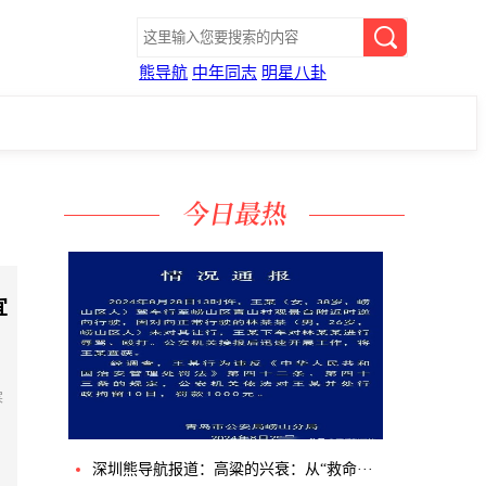
熊导航
中年同志
明星八卦
宜
、
寒
深圳熊导航报道：高粱的兴衰：从“救命···