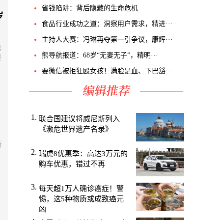
省钱陷阱：背后隐藏的生命危机
岁
食品行业成功之道：洞察用户需求，精进···
主持人大赛：冯琳再夺第一引争议，康辉···
已
熊导航报道：68岁“无妻无子”，精明···
轻
要微信被拒狂殴女孩！满脸是血、下巴豁···
联合国建议将威尼斯列入
《濒危世界遗产名录》
骄
瑞虎8优惠季：高达3万元的
，
购车优惠，错过不再
每天超1万人确诊癌症！警
惕，这5种物质或成致癌元
凶