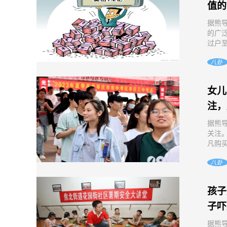
值的
据熊
的广
过户至
八卦
女儿
注，
据熊
关注
凡购买
八卦
孩子
子吓
据熊