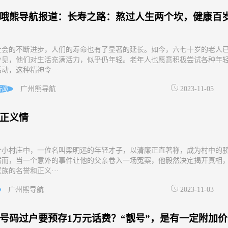
哦熊导航报道：长寿之路：熬过人生两个坎，健康百
社会的不断进步，人们的寿命也有了显著的延长。如今，六七十岁的老人
少见，他们对生活充满活力，似乎仍年轻。老年人也愿意积极尝试各种年
动，这种精神令···
广州熊导航
2023-11-05
新闻
正义情
个小村庄中，一位名叫梁明远的年轻才子，以清廉正直著称，成为村中的
然而，当一个意外的事件让他的父亲卷入一场冤案，他毅然决定揭开真相
族的名誉和正义···
广州熊导航
2023-11-03
号码过户要预存1万元话费？“靓号”，是有一定附加价