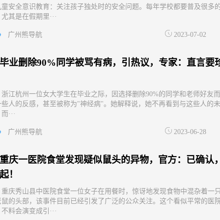
儿童安全意识教育：关注孩子独处时的安全问题。每年学校都要普及很多
尤其是在假期里···
广州熊导航
2023-07-02
毕业删除90%同学被骂有病，引热议，专家：直言要
，浙江杭州一位女大学生在毕业之际，因选择删除90%的同学和老师好友
一些人的反感，甚至被称为"神经病"。她解释说，她不再看到与这些人的
而···
广州熊导航
2023-06-28
重庆一医院食堂发现疑似鼠头的异物，官方：已确认
起！
，重庆秀山县中医院食堂一位女子在用餐时，惊讶地发现食物中混杂着一
老鼠的头部，该事件目前已经引发了广泛的公众关注。这个看似平常的医
不料会演变成引···