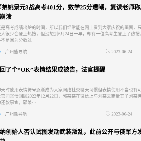
师弟姚景元3战高考401分，数学25分遭嘲，复读老师称
崩溃
天是高考成绩出炉的时间，所以我们经常能在网上看到大家庆祝的画面，
些人很少会登上热搜，但没想到6月24日一早，却有一位高考生登上了热搜
不是因为分数过···
广州熊导航
2023-06-24
回了个“OK”表情结果成被告，法官提醒
聊天时使用表情符号逐渐成为大家网络社交聊天习惯但表情使用不当也有
官司案情回顾2022年12月22日，郭某某在微信上与刘某云商量其子刘某
还款事宜，郭某···
广州熊导航
2023-06-24
纳创始人否认试图发动武装叛乱，此前公开与俄军方