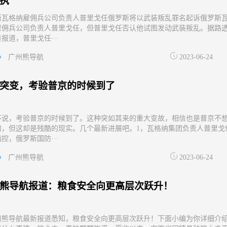
执
斯瓦格纳雇佣兵公司负责人普里戈任俄罗斯将以武装叛乱罪名起诉俄罗斯
雇佣兵公司负责人普里戈任，但普里戈任否认他试图发动武装叛乱。据路
日报道，普里戈任···
广州熊导航
2023-06-24
突变，考验普京的时候到了
不说，考验普京的时候到了。这种突如其来的重大变故，相信也是普京不
的，但这却是残酷的现实。几个最新进展吧。1，瓦格纳集团负责人普里戈
控，俄罗斯国防···
广州熊导航
2023-06-24
熊导航报道：粮食安全向更高层次跃升！
州熊导航最新报道悉知，粮食安全向更高层次跃升！下面小编为你详细介