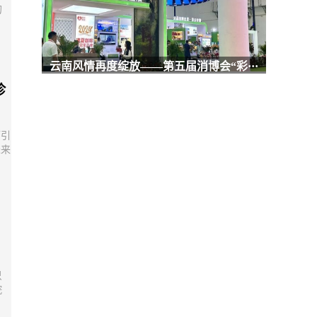
的
云南风情再度绽放——第五届消博会“彩···
珍
而引
未来
，
只
院