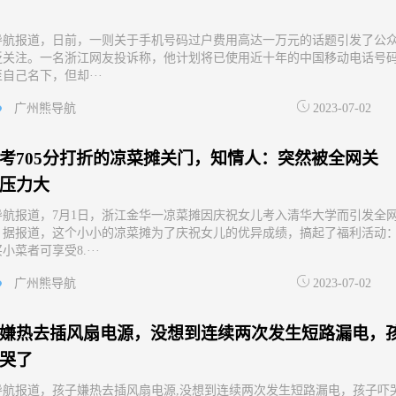
导航报道，日前，一则关于手机号码过户费用高达一万元的话题引发了公
泛关注。一名浙江网友投诉称，他计划将已使用近十年的中国移动电话号
自己名下，但却···
广州熊导航
2023-07-02
考705分打折的凉菜摊关门，知情人：突然被全网关
压力大
导航报道，7月1日，浙江金华一凉菜摊因庆祝女儿考入清华大学而引发全
。据报道，这个小小的凉菜摊为了庆祝女儿的优异成绩，搞起了福利活动
小菜者可享受8.···
广州熊导航
2023-07-02
嫌热去插风扇电源，没想到连续两次发生短路漏电，
哭了
导航报道，孩子嫌热去插风扇电源,没想到连续两次发生短路漏电，孩子吓