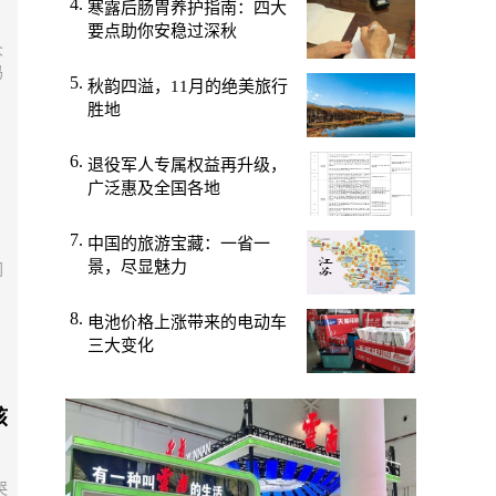
寒露后肠胃养护指南：四大
要点助你安稳过深秋
众
码
秋韵四溢，11月的绝美旅行
胜地
退役军人专属权益再升级，
广泛惠及全国各地
中国的旅游宝藏：一省一
景，尽显魅力
网
：
电池价格上涨带来的电动车
三大变化
孩
哭