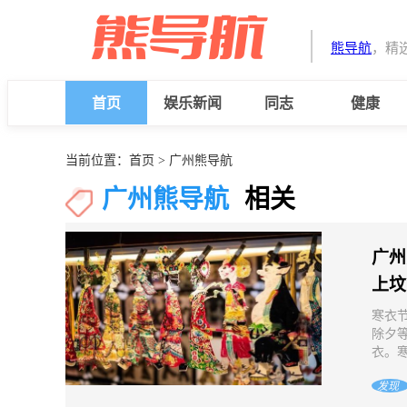
熊导航
，精
首页
娱乐新闻
同志
健康
当前位置：
首页
> 广州熊导航
广州熊导航
相关
广州
上坟
寒衣
除夕
衣。寒
发现