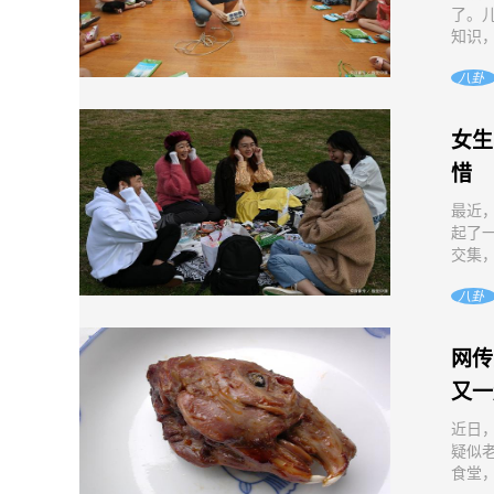
了。
知识，
八卦
女生
惜
最近
起了
交集，
八卦
网传
又一
近日
疑似
食堂，