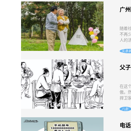
广州
随着
不再
人的活
头条
父子
在这
傲。
捍卫家
八卦
电话