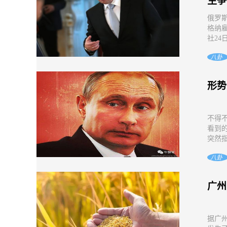
生争
俄罗
格纳
社24
八卦
形势
不得
看到
突然指
八卦
广州
据广