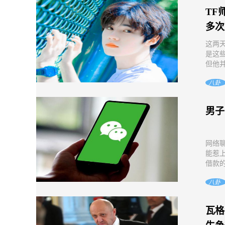
TF
多次
这两
是这
但他并
八卦
男子
网络
能惹上
借款的
八卦
瓦格