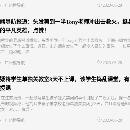
广州熊导航
2023-06-28
熊导航报道：头发剪到一半Tony老师冲出去救火，挺
的平凡英雄，点赞！
州熊导航最新报道悉知，头发剪到一半Tony老师冲出去救火。下面小编为
介绍发生了什么事情。近日，山东烟台发生了一起令人感动的事件。一位
了一段视频，称···
广州熊导航
2023-06-28
疑将学生单独关教室8天不上课，该学生捣乱课堂，有
授课
，在江苏扬州，一起涉及学生被单独关禁闭的事件引起了广泛关注。据一
发布的视频称，他的14岁孩子被学校老师单独关禁闭了8天，并且没有通知
女士表示，事后···
广州熊导航
2023-06-28