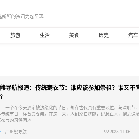
选新鲜的资讯为您呈现
旅游
生活
美食
历史
汽车
熊导航报道：传统寒衣节：谁应该参加祭祖？谁又不
？
节，一个在今天逐渐被边缘化的节日，却在古代具有重要地位，与清明节
等传统节日一样备受尊崇。在这一天，人们祭扫烧献，纪念亡人，谓之送
衣节的习俗因地···
广州熊导航
2023-11-06