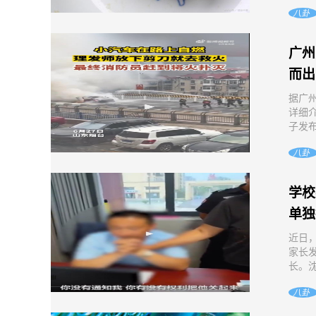
八卦
广州
而出
据广
详细
子发布
八卦
学校
单独
近日
家长
长。沈
八卦