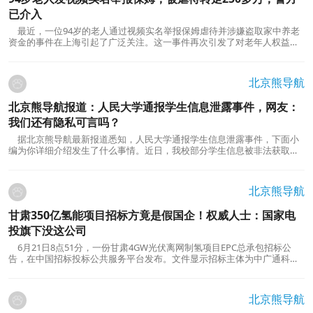
已介入
最近，一位94岁的老人通过视频实名举报保姆虐待并涉嫌盗取家中养老
资金的事件在上海引起了广泛关注。这一事件再次引发了对老年人权益保
护的关注和思考。本文将回顾事件经过，探讨其中存在的问题，并提出一
些加强老年人权益保护的建议。01:04事件回顾：根据报道，一位94岁的老
人通过视频实名举报保姆虐待，并指控保姆多次盗取...
北京熊导航
北京熊导航报道：人民大学通报学生信息泄露事件，网友：
我们还有隐私可言吗？
据北京熊导航最新报道悉知，人民大学通报学生信息泄露事件，下面小
编为你详细介绍发生了什么事情。近日，我校部分学生信息被非法获取的
事件引起了广泛关注。学校对此高度重视，已经采取行动并积极配合警方
等相关部门进行调查。本文将探讨学生信息安全的重要性，分析事件的影
响，提出加强信息保护的建议，共同构建安全的校园...
北京熊导航
甘肃350亿氢能项目招标方竟是假国企！权威人士：国家电
投旗下没这公司
6月21日8点51分，一份甘肃4GW光伏离网制氢项目EPC总承包招标公
告，在中国招标投标公共服务平台发布。文件显示招标主体为中广通科技
（酒泉）有限公司（以下简称“中广通酒泉”）。该项目资金来源为自筹资
金350亿，但是招标仅仅几天后，6月26日就因采购计划变更而终止。然
而，《每日经济新闻》记者经过调查发现，股权穿透后，...
北京熊导航