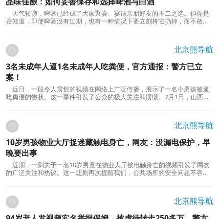
品味佳酿：如何妥善保存和选择啤酒与白酒
天气转凉，啤酒已经成了大家聚会、宴请亲朋好友的不二之选。但你是
否知道，即使啤酒没有过期，也有一种情况下要立刻将它扔掉，而不敢轻
易品尝？本文将为您解析啤酒与白酒的保存和选择，助您品味佳酿，享受
更美妙的味蕾之旅。啤酒是一种受欢迎的饮品，不论是炎热的夏天还是寒
冷的冬日，它都有着广泛的消费市场。然而，...
北京熊导航
3名未成年人逼1名未成年人吃粪便，官方通报：警方已立
案！
近日，一段令人震惊的视频在网络上广泛传播，展示了一名小男孩被逼
吃粪便的惨状。这一事件引发了公众的极大关注和愤慨。7月1日，山西省
晋中市介休市委网信办发布通报，确认了这起令人不安的欺凌事件，并公
布了有关处理措施。然而，这一事件仍然引发了对社会道德、教育和法律
保护的广泛思考。本文将回顾事件经过，探讨其背后...
北京熊导航
10岁男孩物业大厅捉迷藏触电身亡，网友：没漏电保护，早
晚要出事
近期，一则关于一名10岁男童在物业大厅被电触身亡的视频引发了网友
的广泛关注和热议。这一悲剧再次提醒我们，公共场所的安全问题不容忽
视，需要加强相关保护措施和责任意识。本文将回顾事件经过，探讨其中
存在的问题，并提出一些加强公共场所安全的建议。00:11事件回顾：根据
北京青年报的报道，一名10岁男童在物业大厅玩捉迷...
北京熊导航
94岁老人发视频实名举报保姆，被虐待转走250多万，警方