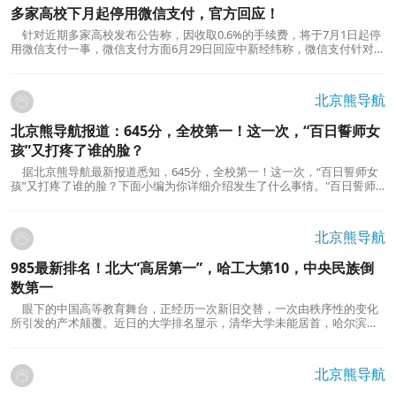
多家高校下月起停用微信支付，官方回应！
针对近期多家高校发布公告称，因收取0.6%的手续费，将于7月1日起停
用微信支付一事，微信支付方面6月29日回应中新经纬称，微信支付针对校
园内非盈利性支付场景（学杂费、生活服务等场景）会持续保持零费率的
优惠政策，拟仅针对电商、酒旅等小部分盈利性场景以低于市场平均水平
的优惠费率继续提供服务。近日，包括西北大学、南...
北京熊导航
北京熊导航报道：645分，全校第一！这一次，“百日誓师女
孩”又打疼了谁的脸？
据北京熊导航最新报道悉知，645分，全校第一！这一次，“百日誓师女
孩”又打疼了谁的脸？下面小编为你详细介绍发生了什么事情。"百日誓师
女孩"的故事：嘲笑、挫败与最终的凤凰涅槃。就在今年2月份，湖南张家
界的一个野火般的网络人物，被大众赋予了"百日誓师女孩"的称号。她是
这么说的，"凌晨六点...
北京熊导航
985最新排名！北大“高居第一”，哈工大第10，中央民族倒
数第一
眼下的中国高等教育舞台，正经历一次新旧交替，一次由秩序性的变化
所引发的产术颠覆。近日的大学排名显示，清华大学未能居首，哈尔滨工
业大学和哈工大都位列前十，而一些其他985大学颇感压力。这个排名，一
方面为其中的得与失提供了明确的标准，另一方面也为我们带来了新的思
考。观察这次排名，北大超越清华大学，清华大学屈...
北京熊导航