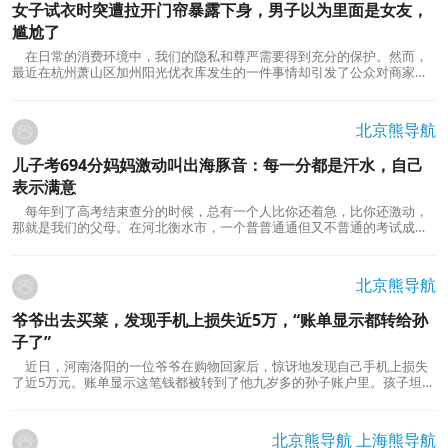
女子试衣时突遭拉开门帘暴露下身，男子以为里面是女友，
尴尬了
在日常的消费环境中，我们的隐私和尊严需要得到充分的保护。然而，
最近在杭州萧山区加州阳光优衣库发生的一件事情却引发了公众对商家和
员工服务规范性、顾客权益保护等诸多问题的反思。6月28日，女顾客小拉
在优衣库试衣间受到了严重的侵犯，一位陌生男子错误地打开了她的试衣
间门帘，当时的小拉正在试衣且下身尚未穿好衣物。...
北京熊导航
儿子考694分妈妈激动叫出海豚音：每一分都是汗水，自己
表示满意
每年到了高考结束查分的时候，总有一个人比你还着急，比你还激动，
那就是我们的父母。在河北衡水市，一个普普通通但又不普通的考试成绩
譜写了动人的故事。安平志臻中学的高三学生，魏子然，用他的努力和汗
水，获得了人人羡慕的694分的成绩。在这个重要的时刻，他的全家前往学
校，一起见证着这份来之不易的分数。魏子然是一名...
北京熊导航
爷爷出去买菜，发现手机上损失近5万，“账单显示都转给孙
子了”
近日，河南洛阳的一位爷爷在购物回家后，惊讶地发现自己手机上损失
了近5万元。账单显示这笔钱都被转到了他九岁多的孙子账户里。孩子坦白
承认是自己购买游戏装备所致，而爷爷显然对此感到震惊和惋惜。这一事
件引发了对虚拟游戏世界与现实之间教育隐患的关注。事实上，这并不是
个例。现代科技的迅猛发展与智能手机的普及，使得...
北京熊导航
上海熊导航