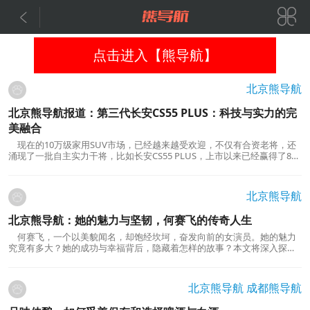


点击进入【熊导航】
北京熊导航
北京熊导航报道：第三代长安CS55 PLUS：科技与实力的完
美融合
现在的10万级家用SUV市场，已经越来越受欢迎，不仅有合资老将，还
涌现了一批自主实力干将，比如长安CS55 PLUS，上市以来已经赢得了80
万消费者的热爱。9月份，第三代长安CS55 PLUS上市，精简了配置车型，
对新车进一步优化，除了亲民售价外，15项品质提升，可以说是增配不增
价了。今天，我们将通过试驾告诉你，第三代长安CS55...
北京熊导航
北京熊导航：她的魅力与坚韧，何赛飞的传奇人生
何赛飞，一个以美貌闻名，却饱经坎坷，奋发向前的女演员。她的魅力
究竟有多大？她的成功与幸福背后，隐藏着怎样的故事？本文将深入探讨
何赛飞的传奇人生，从她的成就、坚韧、家庭幸福等方面剖析这位令人钦
佩的女性。起航的奇才何赛飞自幼拥有惊人的美貌，深受人们的喜爱，成
为许多人的梦中情人。然而，她的成功并非仅...
北京熊导航
成都熊导航